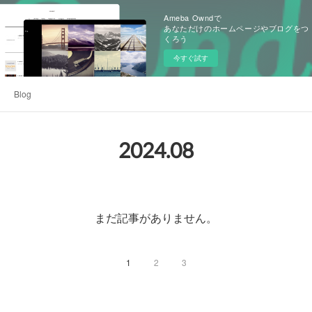
Ameba Owndで
あなただけのホームページやブログをつ
くろう
今すぐ試す
Blog
2024
.
08
まだ記事がありません。
1
2
3